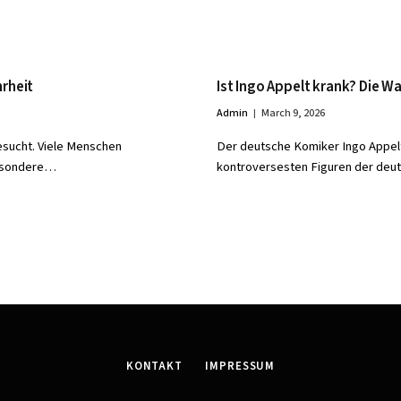
hrheit
Ist Ingo Appelt krank? Die 
Admin
March 9, 2026
esucht. Viele Menschen
Der deutsche Komiker Ingo Appelt
sbesondere…
kontroversesten Figuren der de
KONTAKT
IMPRESSUM