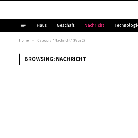
Haus
Geschaft
Nachricht
Technologi
Home
»
Category: "Nachricht" (Page 2)
BROWSING:
NACHRICHT