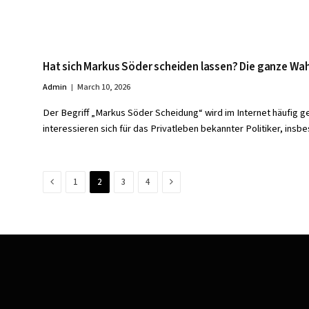
Hat sich Markus Söder scheiden lassen? Die ganze Wa
Admin
March 10, 2026
Der Begriff „Markus Söder Scheidung“ wird im Internet häufig g
interessieren sich für das Privatleben bekannter Politiker, in
Previous
Next
1
2
3
4